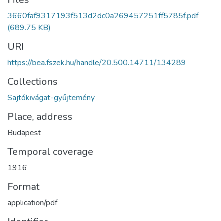
3660faf9317193f513d2dc0a269457251ff5785f.pdf
(689.75 KB)
URI
https://bea.fszek.hu/handle/20.500.14711/134289
Collections
Sajtókivágat-gyűjtemény
Place, address
Budapest
Temporal coverage
1916
Format
application/pdf