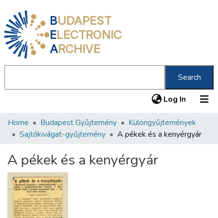
B
UDAPEST
E
LECTRONIC
A
RCHIVE
Search
(current
Log In
Home
Budapest Gyűjtemény
Különgyűjtemények
Communities & Collections
Sajtókivágat-gyűjtemény
A pékek és a kenyérgyár
All of DSpace
A pékek és a kenyérgyár
Statistics
About us