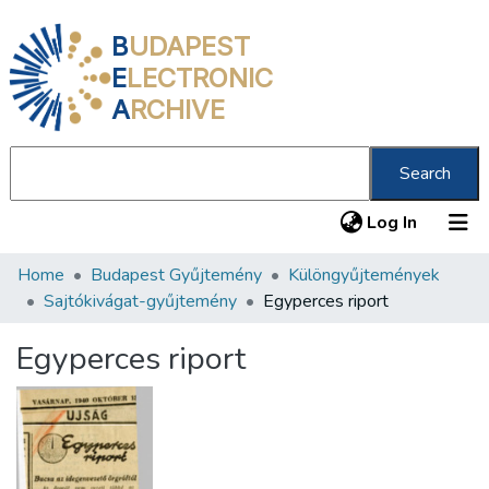
B
UDAPEST
E
LECTRONIC
A
RCHIVE
Search
(current
Log In
Home
Budapest Gyűjtemény
Különgyűjtemények
Communities & Collections
Sajtókivágat-gyűjtemény
Egyperces riport
All of DSpace
Egyperces riport
Statistics
About us