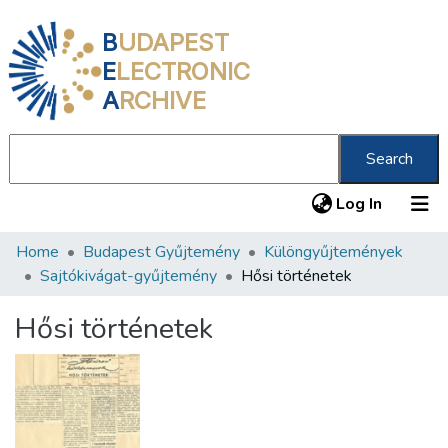
B
UDAPEST
E
LECTRONIC
A
RCHIVE
Search
(current
Log In
Home
Budapest Gyűjtemény
Különgyűjtemények
Communities & Collections
Sajtókivágat-gyűjtemény
Hősi történetek
All of DSpace
Hősi történetek
Statistics
About us