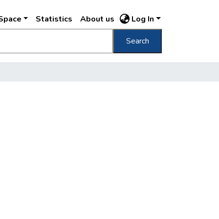
DSpace
Statistics
About us
Log In
Search