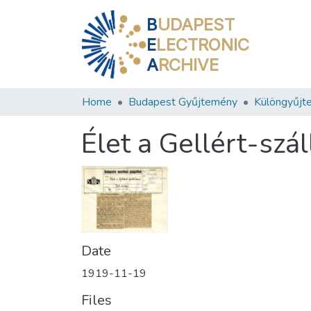
B
UDAPEST
E
LECTRONIC
A
RCHIVE
Home
Budapest Gyűjtemény
Különgyűjt
Élet a Gellért-szá
Date
1919-11-19
Files