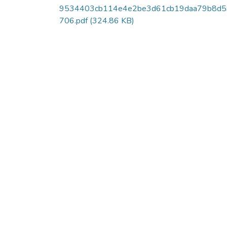
9534403cb114e4e2be3d61cb19daa79b8d5
706.pdf
(324.86 KB)