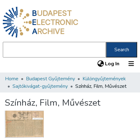
B
UDAPEST
E
LECTRONIC
A
RCHIVE
Search
(current
Log In
Home
Budapest Gyűjtemény
Különgyűjtemények
Communities & Collections
Sajtókivágat-gyűjtemény
Színház, Film, Művészet
All of DSpace
Színház, Film, Művészet
Statistics
About us