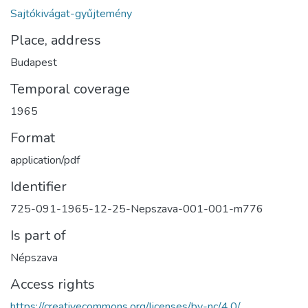
Sajtókivágat-gyűjtemény
Place, address
Budapest
Temporal coverage
1965
Format
application/pdf
Identifier
725-091-1965-12-25-Nepszava-001-001-m776
Is part of
Népszava
Access rights
https://creativecommons.org/licenses/by-nc/4.0/