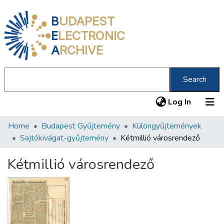
B
UDAPEST
E
LECTRONIC
A
RCHIVE
Search
(current
Log In
Home
Budapest Gyűjtemény
Különgyűjtemények
Communities & Collections
Sajtókivágat-gyűjtemény
Kétmillió városrendező
All of DSpace
Kétmillió városrendező
Statistics
About us