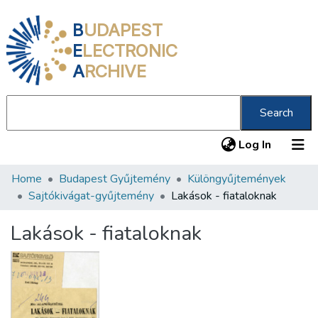
B
UDAPEST
E
LECTRONIC
A
RCHIVE
Search
(current
Log In
Home
Budapest Gyűjtemény
Különgyűjtemények
Communities & Collections
Sajtókivágat-gyűjtemény
Lakások - fiataloknak
All of DSpace
Lakások - fiataloknak
Statistics
About us