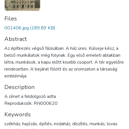
Files
001406.jpg
(189.89 KB)
Abstract
Az építkezés végső fázisában. A ház üres. Külseje kész, a
belső munkálatok még folynak. Egy első emeleti ablakban
létra, munkások, a kapu előtt kisebb csoport. A tér egyelőre
rendezetlen. A bejárat fölött és az oromzaton a társaság
emblémája
Description
A címet a feldolgozó adta
Reprodukciók: RN000620
Keywords
székház
,
hajózás
,
építés
,
irodaház
,
díszítés
,
munkás
,
lovas