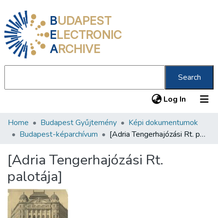
B
UDAPEST
E
LECTRONIC
A
RCHIVE
Search
(current
Log In
Home
Budapest Gyűjtemény
Képi dokumentumok
Communities & Collections
Budapest-képarchívum
[Adria Tengerhajózási Rt. palotája]
All of DSpace
[Adria Tengerhajózási Rt.
Statistics
palotája]
About us