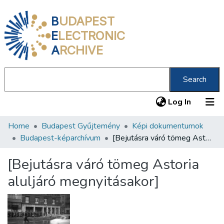
B
UDAPEST
E
LECTRONIC
A
RCHIVE
Search
(current
Log In
Home
Budapest Gyűjtemény
Képi dokumentumok
Communities & Collections
Budapest-képarchívum
[Bejutásra váró tömeg Astoria aluljáró megnyitásakor]
All of DSpace
[Bejutásra váró tömeg Astoria
Statistics
aluljáró megnyitásakor]
About us