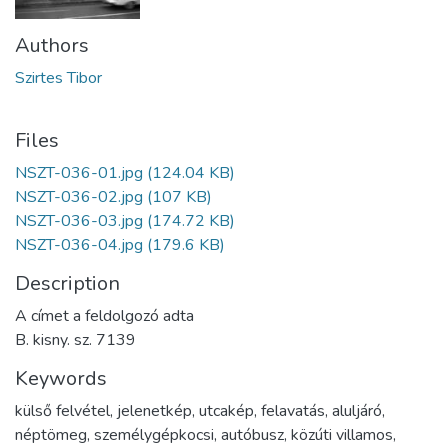
Authors
Szirtes Tibor
Files
NSZT-036-01.jpg
(124.04 KB)
NSZT-036-02.jpg
(107 KB)
NSZT-036-03.jpg
(174.72 KB)
NSZT-036-04.jpg
(179.6 KB)
Description
A címet a feldolgozó adta
B. kisny. sz. 7139
Keywords
külső felvétel
,
jelenetkép
,
utcakép
,
felavatás
,
aluljáró
,
néptömeg
,
személygépkocsi
,
autóbusz
,
közúti villamos
,