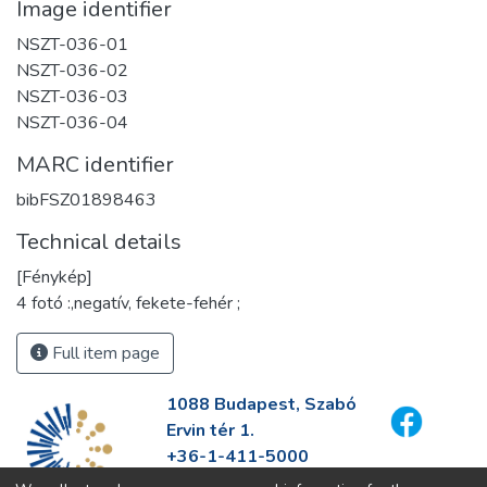
Image identifier
NSZT-036-01
NSZT-036-02
NSZT-036-03
NSZT-036-04
MARC identifier
bibFSZ01898463
Technical details
[Fénykép]
4 fotó :,negatív, fekete-fehér ;
Full item page
1088 Budapest, Szabó
Ervin tér 1.
+36-1-411-5000
info@fszek.hu