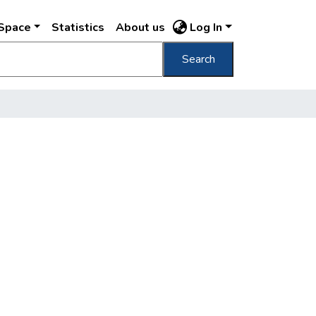
DSpace
Statistics
About us
Log In
Search