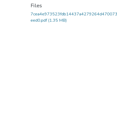
Files
7cea4e973523fdb14437a4279264d47007
eed0.pdf
(1.35 MB)