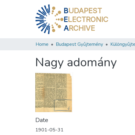
B
UDAPEST
E
LECTRONIC
A
RCHIVE
Home
Budapest Gyűjtemény
Különgyűjt
Nagy adomány
Date
1901-05-31