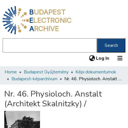
B
UDAPEST
E
LECTRONIC
A
RCHIVE
Search
(current
Log In
Home
Budapest Gyűjtemény
Képi dokumentumok
Communities & Collections
Budapest-képarchívum
Nr. 46. Physioloch. Anstalt (Architekt Skalnitzky) /
All of DSpace
Nr. 46. Physioloch. Anstalt
Statistics
(Architekt Skalnitzky) /
About us