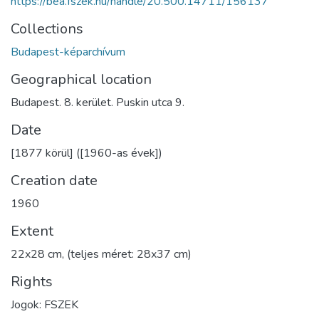
https://bea.fszek.hu/handle/20.500.14711/156137
Collections
Budapest-képarchívum
Geographical location
Budapest. 8. kerület. Puskin utca 9.
Date
[1877 körül] ([1960-as évek])
Creation date
1960
Extent
22x28 cm, (teljes méret: 28x37 cm)
Rights
Jogok: FSZEK