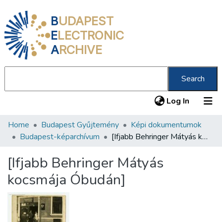
B
UDAPEST
E
LECTRONIC
A
RCHIVE
Search
(current
Log In
Home
Budapest Gyűjtemény
Képi dokumentumok
Communities & Collections
Budapest-képarchívum
[Ifjabb Behringer Mátyás kocsmája Óbudán]
All of DSpace
[Ifjabb Behringer Mátyás
Statistics
kocsmája Óbudán]
About us