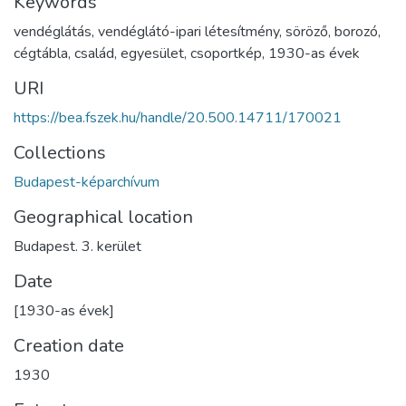
Keywords
vendéglátás
,
vendéglátó-ipari létesítmény
,
söröző
,
borozó
,
cégtábla
,
család
,
egyesület
,
csoportkép
,
1930-as évek
URI
https://bea.fszek.hu/handle/20.500.14711/170021
Collections
Budapest-képarchívum
Geographical location
Budapest. 3. kerület
Date
[1930-as évek]
Creation date
1930