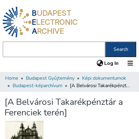
B
UDAPEST
E
LECTRONIC
A
RCHIVE
Search
(current
Log In
Home
Budapest Gyűjtemény
Képi dokumentumok
Communities & Collections
Budapest-képarchívum
[A Belvárosi Takarékpénztár a Ferenciek terén]
All of DSpace
[A Belvárosi Takarékpénztár a
Statistics
Ferenciek terén]
About us