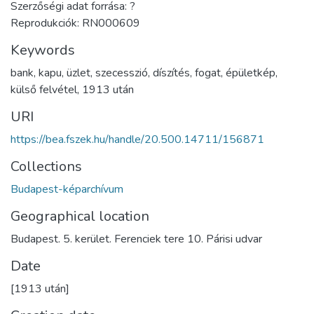
Szerzőségi adat forrása: ?
Reprodukciók: RN000609
Keywords
bank
,
kapu
,
üzlet
,
szecesszió
,
díszítés
,
fogat
,
épületkép
,
külső felvétel
,
1913 után
URI
https://bea.fszek.hu/handle/20.500.14711/156871
Collections
Budapest-képarchívum
Geographical location
Budapest. 5. kerület. Ferenciek tere 10. Párisi udvar
Date
[1913 után]