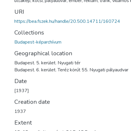
utcakép
,
kocsi
,
pályaudvar
,
ember
,
reklám
,
trafik
,
villamos 
URI
https://bea.fszek.hu/handle/20.500.14711/160724
Collections
Budapest-képarchívum
Geographical location
Budapest. 5. kerület. Nyugati tér
Budapest. 6. kerület. Teréz körút 55. Nyugati pályaudvar
Date
[1937]
Creation date
1937
Extent