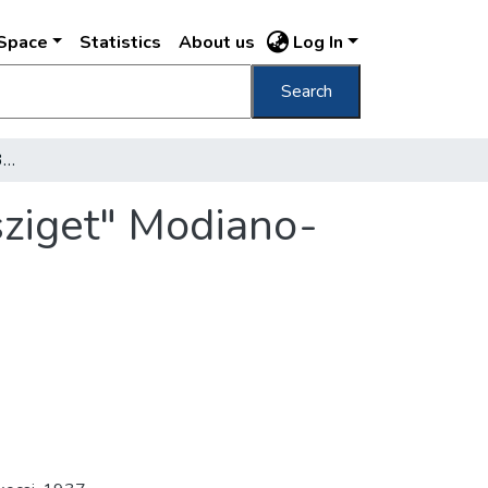
DSpace
Statistics
About us
Log In
Search
[Berlini tér, 1937. május 31.] az ún. "Banánsziget" Modiano-reklámokkal
nsziget" Modiano-