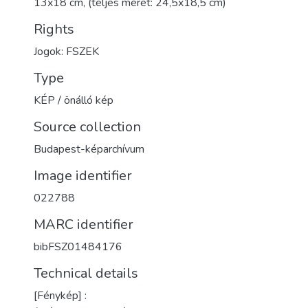
13x18 cm, (teljes méret: 24,5x18,5 cm)
Rights
Jogok: FSZEK
Type
KÉP / önálló kép
Source collection
Budapest-képarchívum
Image identifier
022788
MARC identifier
bibFSZ01484176
Technical details
[Fénykép] :