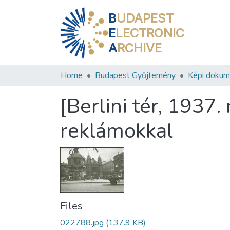
B
UDAPEST
E
LECTRONIC
A
RCHIVE
Home
Budapest Gyűjtemény
Képi doku
[Berlini tér, 1937
reklámokkal
Files
022788.jpg
(137.9 KB)