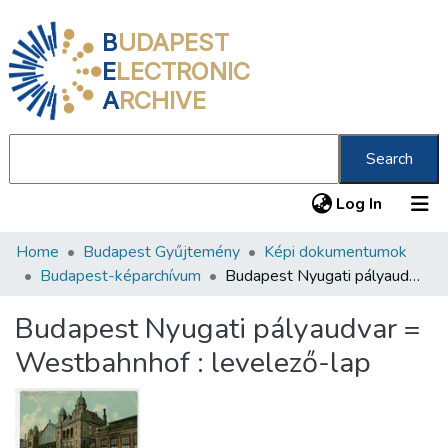
B
UDAPEST
E
LECTRONIC
A
RCHIVE
Search
(current
Log In
Home
Budapest Gyűjtemény
Képi dokumentumok
Communities & Collections
Budapest-képarchívum
Budapest Nyugati pályaudvar = Westbahnhof : levelező-lap
All of DSpace
Budapest Nyugati pályaudvar =
Statistics
Westbahnhof : levelező-lap
About us