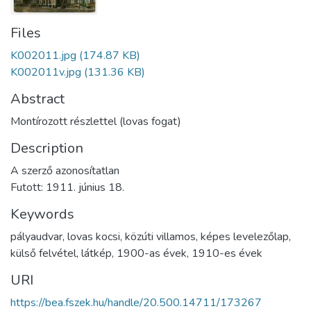
Files
K002011.jpg
(174.87 KB)
K002011v.jpg
(131.36 KB)
Abstract
Montírozott részlettel (lovas fogat)
Description
A szerző azonosítatlan
Futott: 1911. június 18.
Keywords
pályaudvar
,
lovas kocsi
,
közúti villamos
,
képes levelezőlap
,
külső felvétel
,
látkép
,
1900-as évek
,
1910-es évek
URI
https://bea.fszek.hu/handle/20.500.14711/173267