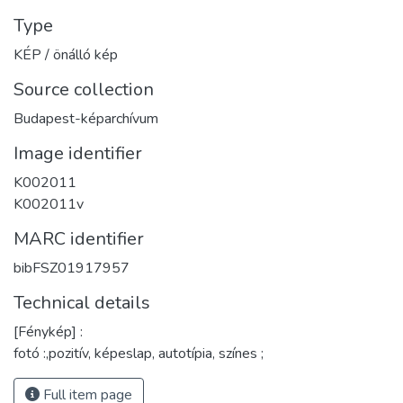
Type
KÉP / önálló kép
Source collection
Budapest-képarchívum
Image identifier
K002011
K002011v
MARC identifier
bibFSZ01917957
Technical details
[Fénykép] :
fotó :,pozitív, képeslap, autotípia, színes ;
Full item page