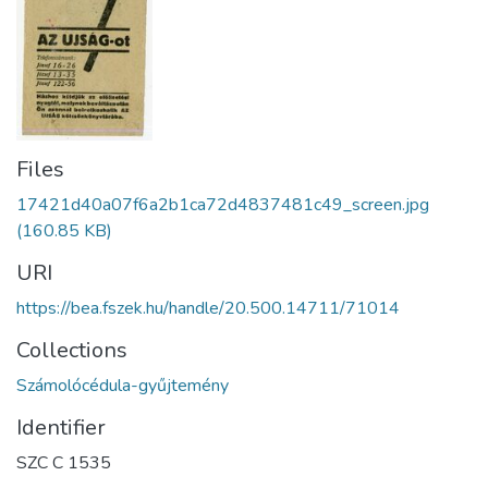
Files
17421d40a07f6a2b1ca72d4837481c49_screen.jpg
(160.85 KB)
URI
https://bea.fszek.hu/handle/20.500.14711/71014
Collections
Számolócédula-gyűjtemény
Identifier
SZC C 1535