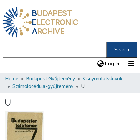
B
UDAPEST
E
LECTRONIC
A
RCHIVE
Search
(current
Log In
Home
Budapest Gyűjtemény
Kisnyomtatványok
Communities & Collections
Számolócédula-gyűjtemény
U
All of DSpace
U
Statistics
About us