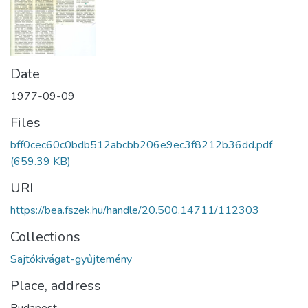
Date
1977-09-09
Files
bff0cec60c0bdb512abcbb206e9ec3f8212b36dd.pdf
(659.39 KB)
URI
https://bea.fszek.hu/handle/20.500.14711/112303
Collections
Sajtókivágat-gyűjtemény
Place, address