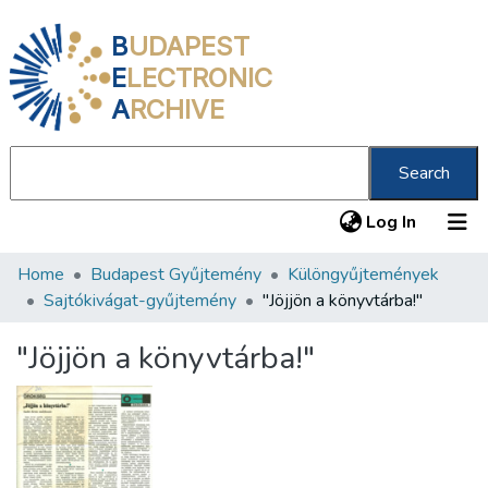
B
UDAPEST
E
LECTRONIC
A
RCHIVE
Search
(current
Log In
Home
Budapest Gyűjtemény
Különgyűjtemények
Communities & Collections
Sajtókivágat-gyűjtemény
"Jöjjön a könyvtárba!"
All of DSpace
"Jöjjön a könyvtárba!"
Statistics
About us