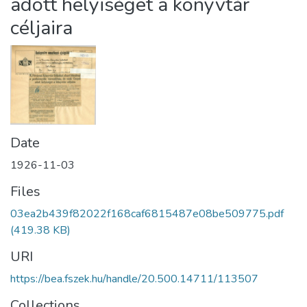
adott helyiséget a könyvtár
céljaira
Date
1926-11-03
Files
03ea2b439f82022f168caf6815487e08be509775.pdf
(419.38 KB)
URI
https://bea.fszek.hu/handle/20.500.14711/113507
Collections