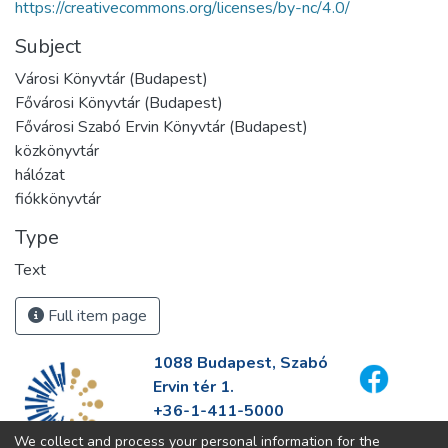
https://creativecommons.org/licenses/by-nc/4.0/
Subject
Városi Könyvtár (Budapest)
Fővárosi Könyvtár (Budapest)
Fővárosi Szabó Ervin Könyvtár (Budapest)
közkönyvtár
hálózat
fiókkönyvtár
Type
Text
Full item page
1088 Budapest, Szabó
Ervin tér 1.
+36-1-411-5000
info@fszek.hu
We collect and process your personal information for the