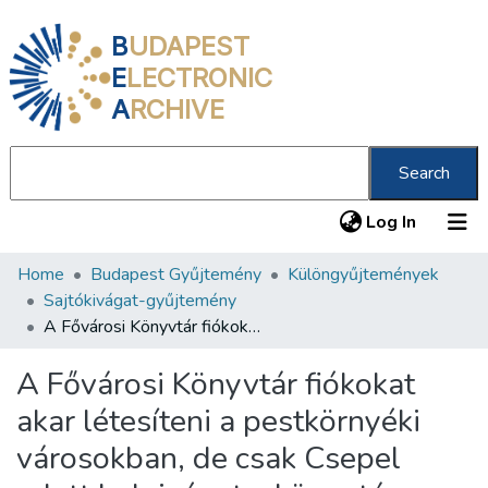
B
UDAPEST
E
LECTRONIC
A
RCHIVE
Search
(current
Log In
Home
Budapest Gyűjtemény
Különgyűjtemények
Communities & Collections
Sajtókivágat-gyűjtemény
All of DSpace
A Fővárosi Könyvtár fiókokat akar létesíteni a pestkörnyéki városokban, de csak Csepel adott helyiséget a könyvtár céljaira
Statistics
A Fővárosi Könyvtár fiókokat
About us
akar létesíteni a pestkörnyéki
városokban, de csak Csepel