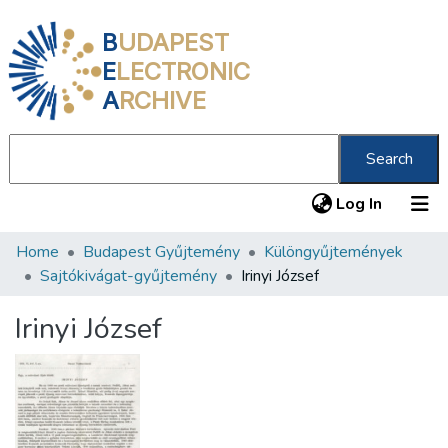
B
UDAPEST
E
LECTRONIC
A
RCHIVE
Search
(current
Log In
Home
Budapest Gyűjtemény
Különgyűjtemények
Communities & Collections
Sajtókivágat-gyűjtemény
Irinyi József
All of DSpace
Irinyi József
Statistics
About us