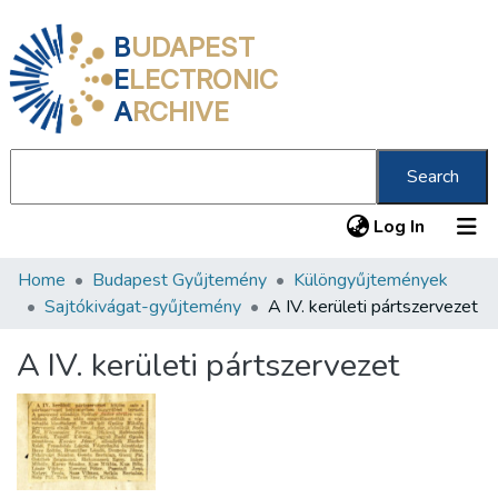
B
UDAPEST
E
LECTRONIC
A
RCHIVE
Search
(current
Log In
Home
Budapest Gyűjtemény
Különgyűjtemények
Communities & Collections
Sajtókivágat-gyűjtemény
A IV. kerületi pártszervezet
All of DSpace
A IV. kerületi pártszervezet
Statistics
About us