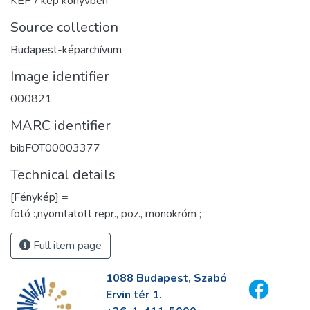
KÉP / kép könyvben
Source collection
Budapest-képarchívum
Image identifier
000821
MARC identifier
bibFOT00003377
Technical details
[Fénykép] =
fotó :,nyomtatott repr., poz., monokróm ;
Full item page
1088 Budapest, Szabó
Ervin tér 1.