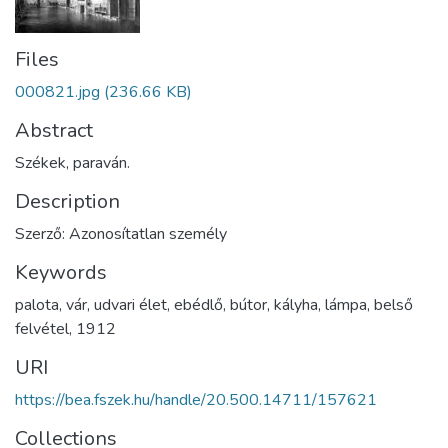
Files
000821.jpg
(236.66 KB)
Abstract
Székek, paraván.
Description
Szerző: Azonosítatlan személy
Keywords
palota
,
vár
,
udvari élet
,
ebédlő
,
bútor
,
kályha
,
lámpa
,
belső
felvétel
,
1912
URI
https://bea.fszek.hu/handle/20.500.14711/157621
Collections