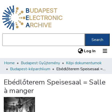
B
UDAPEST
E
LECTRONIC
A
RCHIVE
Search
(current
Log In
Home
Budapest Gyűjtemény
Képi dokumentumok
Communities & Collections
Budapest-képarchívum
Ebédlőterem Speisesaal = Salle à manger
All of DSpace
Ebédlőterem Speisesaal = Salle
Statistics
à manger
About us