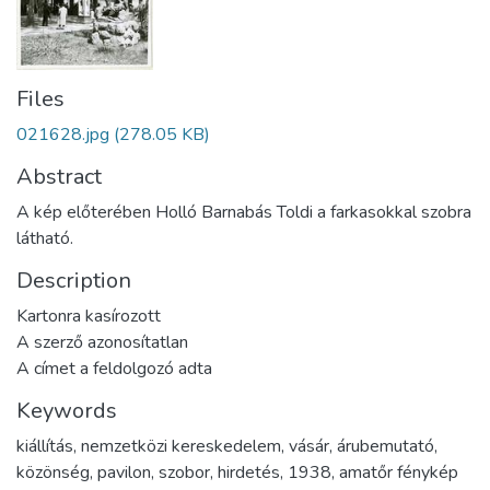
Files
021628.jpg
(278.05 KB)
Abstract
A kép előterében Holló Barnabás Toldi a farkasokkal szobra
látható.
Description
Kartonra kasírozott
A szerző azonosítatlan
A címet a feldolgozó adta
Keywords
kiállítás
,
nemzetközi kereskedelem
,
vásár
,
árubemutató
,
közönség
,
pavilon
,
szobor
,
hirdetés
,
1938
,
amatőr fénykép