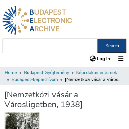
B
UDAPEST
E
LECTRONIC
A
RCHIVE
Search
(current
Log In
Home
Budapest Gyűjtemény
Képi dokumentumok
Communities & Collections
Budapest-képarchívum
[Nemzetközi vásár a Városligetben, 1938]
All of DSpace
[Nemzetközi vásár a
Statistics
Városligetben, 1938]
About us