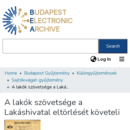
B
UDAPEST
E
LECTRONIC
A
RCHIVE
Search
(current
Log In
Home
Budapest Gyűjtemény
Különgyűjtemények
Communities & Collections
Sajtókivágat-gyűjtemény
All of DSpace
A lakók szövetsége a Lakáshivatal eltörlését követeli
Statistics
A lakók szövetsége a
About us
Lakáshivatal eltörlését követeli