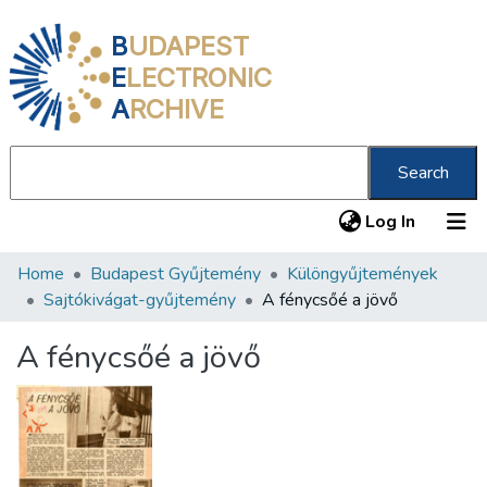
B
UDAPEST
E
LECTRONIC
A
RCHIVE
Search
(current
Log In
Home
Budapest Gyűjtemény
Különgyűjtemények
Communities & Collections
Sajtókivágat-gyűjtemény
A fénycsőé a jövő
All of DSpace
A fénycsőé a jövő
Statistics
About us