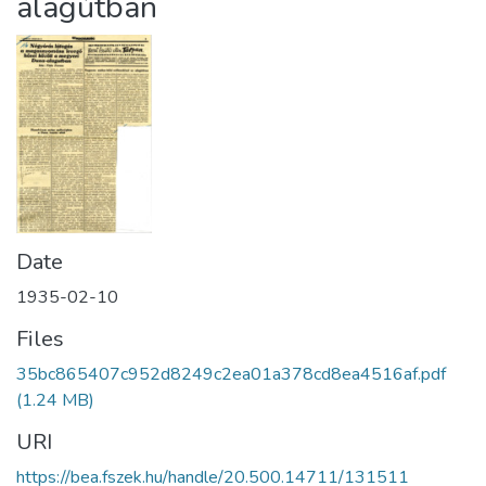
alagútban
Date
1935-02-10
Files
35bc865407c952d8249c2ea01a378cd8ea4516af.pdf
(1.24 MB)
URI
https://bea.fszek.hu/handle/20.500.14711/131511