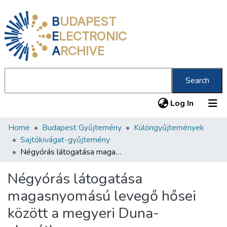
B
UDAPEST
E
LECTRONIC
A
RCHIVE
Search
(current
Log In
Home
Budapest Gyűjtemény
Különgyűjtemények
Communities & Collections
Sajtókivágat-gyűjtemény
All of DSpace
Négyórás látogatása magasnyomású levegő hősei között a megyeri Duna-alagútban
Statistics
Négyórás látogatása
About us
magasnyomású levegő hősei
között a megyeri Duna-