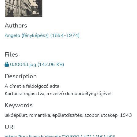
Authors
Angelo (fényképész) (1894-1974)
Files
030043.jpg
(142.06 KB)
Description
A címet a feldolgozó adta
Kartonra ragasztva; a szerző domborbélyegzőjével
Keywords
lakóépület
,
romantika
,
épületdíszítés
,
szobor
,
utcakép
,
1943
URI