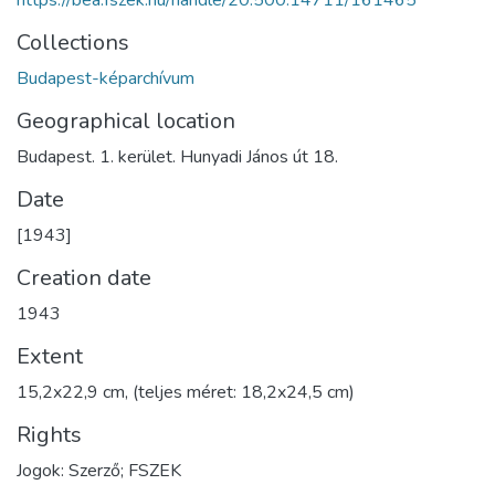
https://bea.fszek.hu/handle/20.500.14711/161465
Collections
Budapest-képarchívum
Geographical location
Budapest. 1. kerület. Hunyadi János út 18.
Date
[1943]
Creation date
1943
Extent
15,2x22,9 cm, (teljes méret: 18,2x24,5 cm)
Rights
Jogok: Szerző; FSZEK