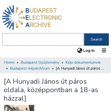
B
UDAPEST
E
LECTRONIC
A
RCHIVE
Search
(current
Log In
Home
Budapest Gyűjtemény
Képi dokumentumok
Communities & Collections
Budapest-képarchívum
[A Hunyadi János út páros oldala, középpontban a 18-as házzal]
All of DSpace
[A Hunyadi János út páros
Statistics
oldala, középpontban a 18-as
About us
házzal]