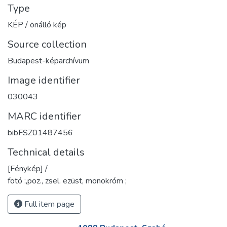
Type
KÉP / önálló kép
Source collection
Budapest-képarchívum
Image identifier
030043
MARC identifier
bibFSZ01487456
Technical details
[Fénykép] /
fotó :,poz., zsel. ezüst, monokróm ;
Full item page