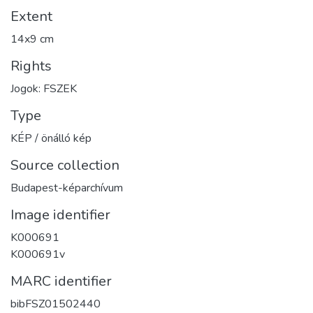
Extent
14x9 cm
Rights
Jogok: FSZEK
Type
KÉP / önálló kép
Source collection
Budapest-képarchívum
Image identifier
K000691
K000691v
MARC identifier
bibFSZ01502440