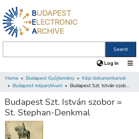
B
UDAPEST
E
LECTRONIC
A
RCHIVE
Search
(current
Log In
Home
Budapest Gyűjtemény
Képi dokumentumok
Communities & Collections
Budapest-képarchívum
Budapest Szt. István szobor = St. Stephan-Denkmal
All of DSpace
Budapest Szt. István szobor =
Statistics
St. Stephan-Denkmal
About us