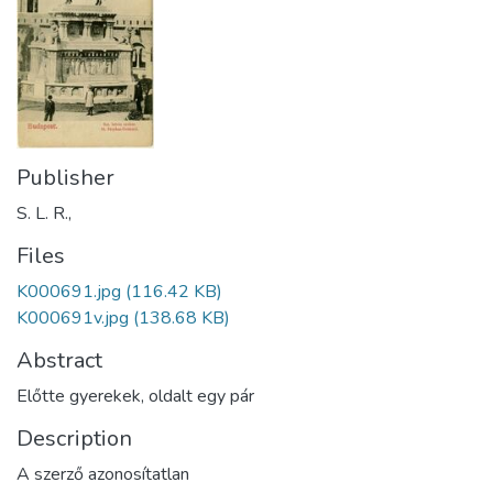
Publisher
S. L. R.,
Files
K000691.jpg
(116.42 KB)
K000691v.jpg
(138.68 KB)
Abstract
Előtte gyerekek, oldalt egy pár
Description
A szerző azonosítatlan