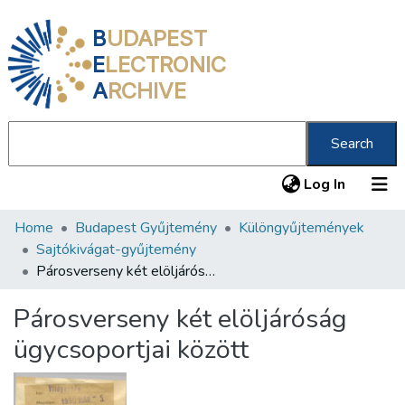
B
UDAPEST
E
LECTRONIC
A
RCHIVE
Search
(current
Log In
Home
Budapest Gyűjtemény
Különgyűjtemények
Communities & Collections
Sajtókivágat-gyűjtemény
All of DSpace
Párosverseny két elöljáróság ügycsoportjai között
Statistics
Párosverseny két elöljáróság
About us
ügycsoportjai között