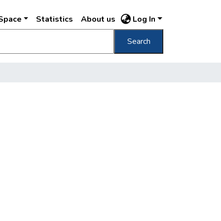
DSpace
Statistics
About us
Log In
Search