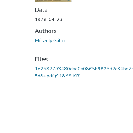
Date
1978-04-23
Authors
Mészöly Gábor
Files
1e2582793480dae0a0865b9825d2c34be7
5d8a.pdf
(918.99 KB)