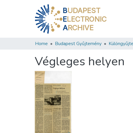
B
UDAPEST
E
LECTRONIC
A
RCHIVE
Home
Budapest Gyűjtemény
Különgyűjt
Végleges helyen