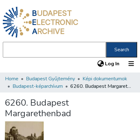
B
UDAPEST
E
LECTRONIC
A
RCHIVE
Search
(current
Log In
Home
Budapest Gyűjtemény
Képi dokumentumok
Communities & Collections
Budapest-képarchívum
6260. Budapest Margarethenbad
All of DSpace
6260. Budapest
Statistics
Margarethenbad
About us