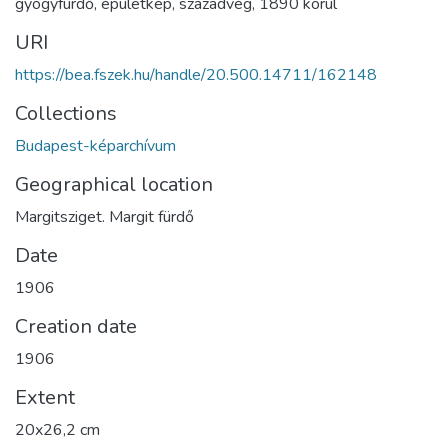
gyógyfürdő
,
épületkép
,
századvég
,
1890 körül
URI
https://bea.fszek.hu/handle/20.500.14711/162148
Collections
Budapest-képarchívum
Geographical location
Margitsziget. Margit fürdő
Date
1906
Creation date
1906
Extent
20x26,2 cm