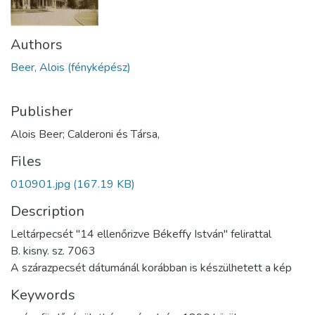
Authors
Beer, Alois (fényképész)
Publisher
Alois Beer; Calderoni és Társa,
Files
010901.jpg
(167.19 KB)
Description
Leltárpecsét "14 ellenőrizve Békeffy István" felirattal
B. kisny. sz. 7063
A szárazpecsét dátumánál korábban is készülhetett a kép
Keywords