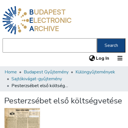
B
UDAPEST
E
LECTRONIC
A
RCHIVE
Search
(current
Log In
Home
Budapest Gyűjtemény
Különgyűjtemények
Communities & Collections
Sajtókivágat-gyűjtemény
All of DSpace
Pesterzsébet első költségvetése
Statistics
Pesterzsébet első költségvetése
About us