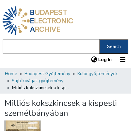
B
UDAPEST
E
LECTRONIC
A
RCHIVE
Search
(current
Log In
Home
Budapest Gyűjtemény
Különgyűjtemények
Communities & Collections
Sajtókivágat-gyűjtemény
All of DSpace
Milliós kokszkincsek a kispesti szemétbányában
Statistics
Milliós kokszkincsek a kispesti
About us
szemétbányában