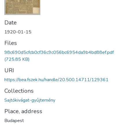
Date
1920-01-15
Files
98c690d5cfcb0cf36c9c056bc6954da9b4bd88ef.pdf
(725.85 KB)
URI
https://bea.fszek.hu/handle/20.500.14711/129361
Collections
Sajtókivágat-gyűjtemény
Place, address
Budapest