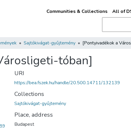
Communities & Collections
All of 
emények
Sajtókivágat-gyűjtemény
Városligeti-tóban]
URI
https://bea.fszek.hu/handle/20.500.14711/132139
Collections
Sajtókivágat-gyűjtemény
Place, address
Budapest
89