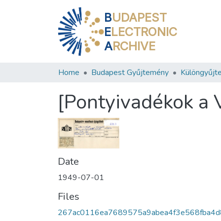
B
UDAPEST
E
LECTRONIC
A
RCHIVE
Home
Budapest Gyűjtemény
Különgyűjt
[Pontyivadékok a 
Date
1949-07-01
Files
267ac0116ea7689575a9abea4f3e568fba4d