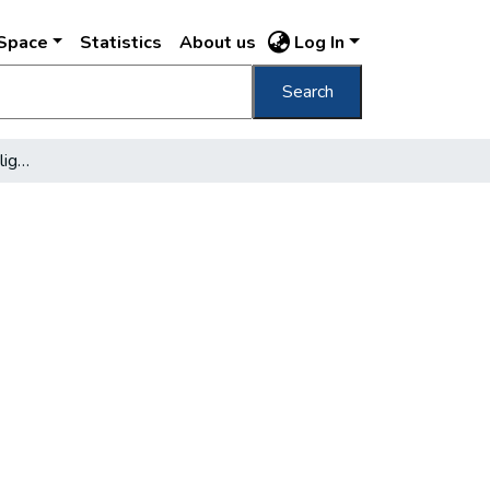
DSpace
Statistics
About us
Log In
Search
[Pontyivadékok a Városligeti-tóban]