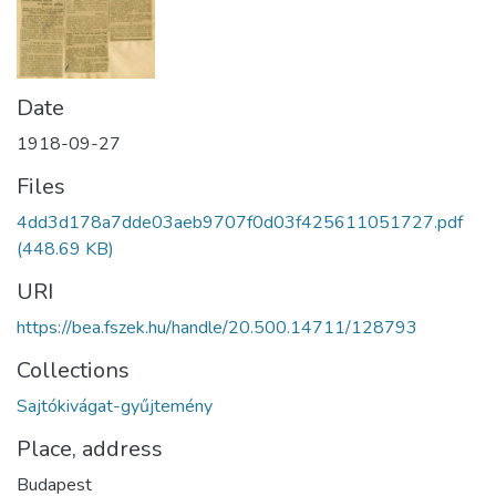
Date
1918-09-27
Files
4dd3d178a7dde03aeb9707f0d03f425611051727.pdf
(448.69 KB)
URI
https://bea.fszek.hu/handle/20.500.14711/128793
Collections
Sajtókivágat-gyűjtemény
Place, address
Budapest