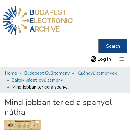
B
UDAPEST
E
LECTRONIC
A
RCHIVE
Search
(current
Log In
Home
Budapest Gyűjtemény
Különgyűjtemények
Communities & Collections
Sajtókivágat-gyűjtemény
All of DSpace
Mind jobban terjed a spanyol nátha
Statistics
Mind jobban terjed a spanyol
About us
nátha