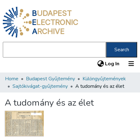
B
UDAPEST
E
LECTRONIC
A
RCHIVE
Search
(current
Log In
Home
Budapest Gyűjtemény
Különgyűjtemények
Communities & Collections
Sajtókivágat-gyűjtemény
A tudomány és az élet
All of DSpace
A tudomány és az élet
Statistics
About us