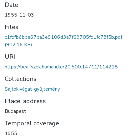
Date
1955-11-03
Files
c1fdfb6bbe67ba3e9106d3a7f69705fd1fc78f5b.pdf
(902.16 KB)
URI
https://bea.fszek.hu/handle/20.500.14711/114218
Collections
Sajtókivágat-gyűjtemény
Place, address
Budapest
Temporal coverage
1955