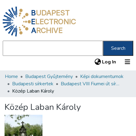
B
UDAPEST
E
LECTRONIC
A
RCHIVE
Search
(current
Log In
Home
Budapest Gyűjtemény
Képi dokumentumok
Communities & Collections
Budapesti sírkertek
Budapest VIII Fiumei út sírkert 1. rész
All of DSpace
Közép Laban Károly
Statistics
Közép Laban Károly
About us