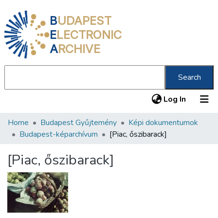
B
UDAPEST
E
LECTRONIC
A
RCHIVE
Search
(current
Log In
Home
Budapest Gyűjtemény
Képi dokumentumok
Communities & Collections
Budapest-képarchívum
[Piac, őszibarack]
All of DSpace
[Piac, őszibarack]
Statistics
About us