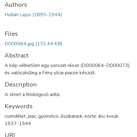
Authors
Hollán Lajos (1895-1944)
Files
D000064.jpg
(132.44 KB)
Abstract
A kép vélhetően egy sorozat része (D000064-D000073),
és valószínűleg a Fény utcai piacon készült.
Description
A címet a feldolgozó adta.
Keywords
csendélet
,
piac
,
gyümölcs
,
őszibarack
,
körte
,
áru
,
kosár
,
1937-1944
URI