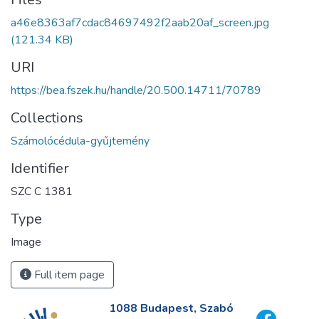
a46e8363af7cdac84697492f2aab20af_screen.jpg
(121.34 KB)
URI
https://bea.fszek.hu/handle/20.500.14711/70789
Collections
Számolócédula-gyűjtemény
Identifier
SZC C 1381
Type
Image
Full item page
1088 Budapest, Szabó