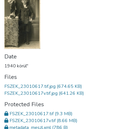
Date
1940 körül"
Files
FSZEK_23010617.tif.jpg
(674.65 KB)
FSZEK_23010617v.tif.jpg
(641.26 KB)
Protected Files
FSZEK_23010617.tif
(9.3 MB)
FSZEK_23010617v.tif
(8.66 MB)
metadata_meszl.xml
(786 B)