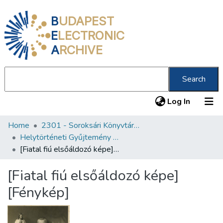
B
UDAPEST
E
LECTRONIC
A
RCHIVE
Search
(current
Log In
Home
2301 - Soroksári Könyvtár Petőfi 200 Emlékkönyvtár
Communities & Collections
Helytörténeti Gyűjtemény (2301)
All of DSpace
[Fiatal fiú elsőáldozó képe] [Fénykép]
Statistics
[Fiatal fiú elsőáldozó képe]
About us
[Fénykép]