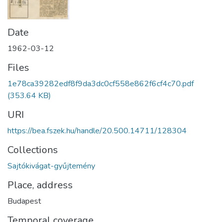
Date
1962-03-12
Files
1e78ca39282edf8f9da3dc0cf558e862f6cf4c70.pdf
(353.64 KB)
URI
https://bea.fszek.hu/handle/20.500.14711/128304
Collections
Sajtókivágat-gyűjtemény
Place, address
Budapest
Temporal coverage