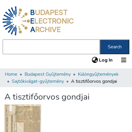
B
UDAPEST
E
LECTRONIC
A
RCHIVE
Search
(current
Log In
Home
Budapest Gyűjtemény
Különgyűjtemények
Communities & Collections
Sajtókivágat-gyűjtemény
A tisztifőorvos gondjai
All of DSpace
A tisztifőorvos gondjai
Statistics
About us