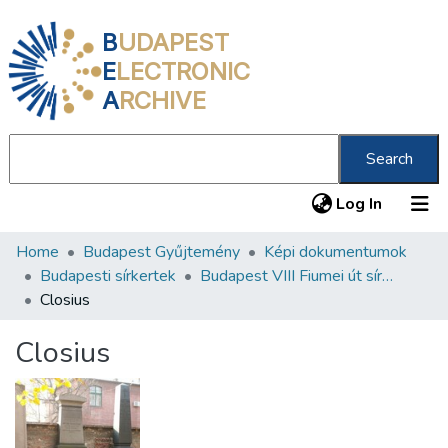
B
UDAPEST
E
LECTRONIC
A
RCHIVE
Search
(current
Log In
Home
Budapest Gyűjtemény
Képi dokumentumok
Communities & Collections
Budapesti sírkertek
Budapest VIII Fiumei út sírkert 3. rész
All of DSpace
Closius
Statistics
Closius
About us