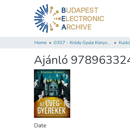
B
UDAPEST
E
LECTRONIC
A
RCHIVE
Home
0307 - Krúdy Gyula Könyvtár
Kuckó
Ajánló 97896332
Date