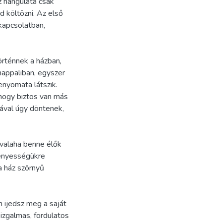
z hangulata csak
d költözni. Az első
 kapcsolatban,
örténnek a házban,
nappaliban, egyszer
enyomata látszik.
, hogy biztos van más
jával úgy döntenek,
valaha benne élők
ményességükre
 a ház szörnyű
 ijedsz meg a saját
 izgalmas, fordulatos