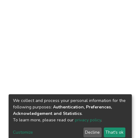
We collect and process your personal information for the
following purposes:
Authentication, Preferences,
Acknowledgement and Statistics
.
To learn more, please read our
privacy policy
.
Customize
Decline
That's ok