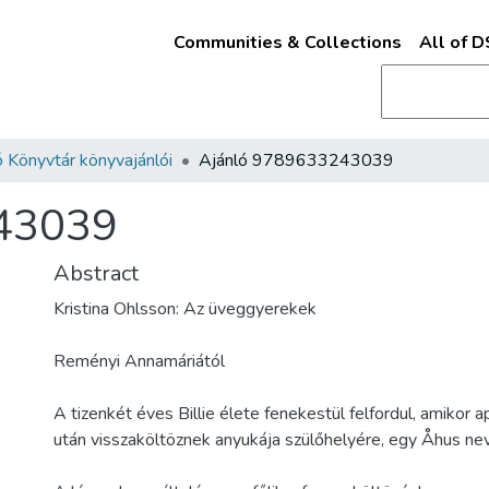
Communities & Collections
All of 
 Könyvtár könyvajánlói
Ajánló 9789633243039
43039
Abstract
Kristina Ohlsson: Az üveggyerekek
Reményi Annamáriától
A tizenkét éves Billie élete fenekestül felfordul, amikor 
után visszaköltöznek anyukája szülőhelyére, egy Åhus nev