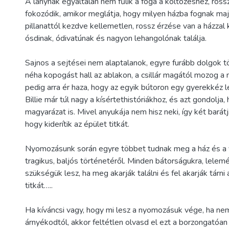
A lánynak egyáltalán nem fűlik a foga a költözéshez, ross
fokozódik, amikor meglátja, hogy milyen házba fognak maj
pillanattól kezdve kellemetlen, rossz érzése van a házzal
ósdinak, ódivatúnak és nagyon lehangolónak találja.
Sajnos a sejtései nem alaptalanok, egyre furább dolgok t
néha kopogást hall az ablakon, a csillár magától mozog a 
pedig arra ér haza, hogy az egyik bútoron egy gyerekkéz l
Billie már túl nagy a kísértethistóriákhoz, és azt gondolja
magyarázat is. Mivel anyukája nem hisz neki, így két barát
hogy kiderítik az épület titkát.
Nyomozásunk során egyre többet tudnak meg a ház és a 
tragikus, baljós történetéről. Minden bátorságukra, lele
szükségük lesz, ha meg akarják találni és fel akarják tárni
titkát…..
Ha kíváncsi vagy, hogy mi lesz a nyomozásuk vége, ha nem
árnyékodtól, akkor feltétlen olvasd el ezt a borzongatóan