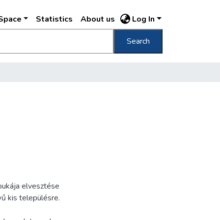
DSpace
Statistics
About us
Log In
Search
apukája elvesztése
ű kis településre.