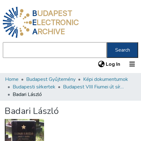
B
UDAPEST
E
LECTRONIC
A
RCHIVE
Search
(current
Log In
Home
Budapest Gyűjtemény
Képi dokumentumok
Communities & Collections
Budapesti sírkertek
Budapest VIII Fiumei út sírkert 4. rész
All of DSpace
Badari László
Statistics
Badari László
About us