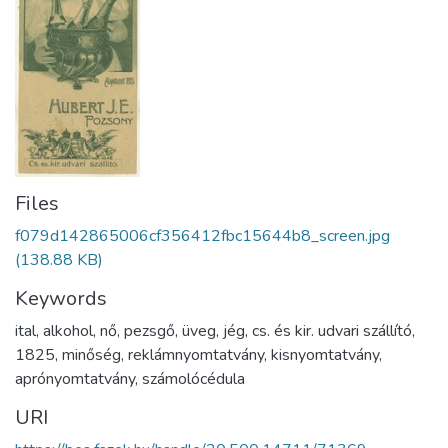
Files
f079d142865006cf356412fbc15644b8_screen.jpg
(138.88 KB)
Keywords
ital
,
alkohol
,
nő
,
pezsgő
,
üveg
,
jég
,
cs. és kir. udvari szállító
,
1825
,
minőség
,
reklámnyomtatvány
,
kisnyomtatvány
,
aprónyomtatvány
,
számolócédula
URI