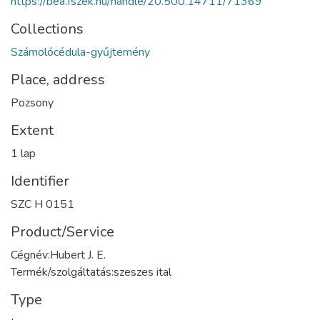
https://bea.fszek.hu/handle/20.500.14711/71369
Collections
Számolócédula-gyűjtemény
Place, address
Pozsony
Extent
1 lap
Identifier
SZC H 0151
Product/Service
Cégnév:Hubert J. E.
Termék/szolgáltatás:szeszes ital
Type