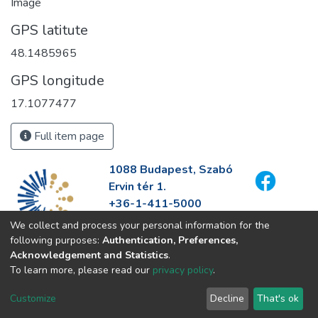
Image
GPS latitute
48.1485965
GPS longitude
17.1077477
Full item page
1088 Budapest, Szabó
Ervin tér 1.
+36-1-411-5000
info@fszek.hu
We collect and process your personal information for the
https://fszek.hu
following purposes:
Authentication, Preferences,
Acknowledgement and Statistics
.
To learn more, please read our
privacy policy
.
Customize
Decline
That's ok