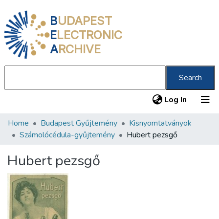
B
UDAPEST
E
LECTRONIC
A
RCHIVE
Search
(current
Log In
Home
Budapest Gyűjtemény
Kisnyomtatványok
Communities & Collections
Számolócédula-gyűjtemény
Hubert pezsgő
All of DSpace
Hubert pezsgő
Statistics
About us