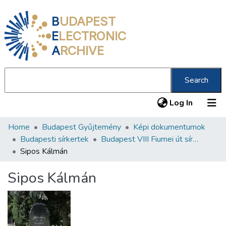
B
UDAPEST
E
LECTRONIC
A
RCHIVE
Search
(current
Log In
Home
Budapest Gyűjtemény
Képi dokumentumok
Communities & Collections
Budapesti sírkertek
Budapest VIII Fiumei út sírkert 2. rész
All of DSpace
Sipos Kálmán
Statistics
Sipos Kálmán
About us