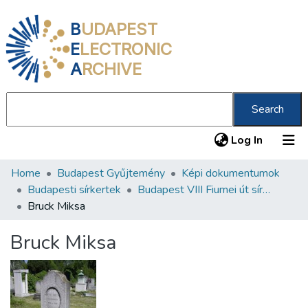
B
UDAPEST
E
LECTRONIC
A
RCHIVE
Search
(current
Log In
Home
Budapest Gyűjtemény
Képi dokumentumok
Communities & Collections
Budapesti sírkertek
Budapest VIII Fiumei út sírkert 2. rész
All of DSpace
Bruck Miksa
Statistics
Bruck Miksa
About us