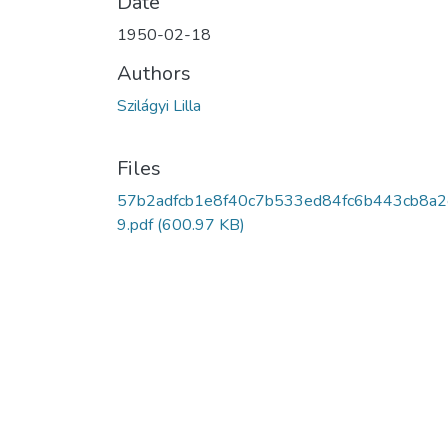
Date
1950-02-18
Authors
Szilágyi Lilla
Files
57b2adfcb1e8f40c7b533ed84fc6b443cb8a
9.pdf
(600.97 KB)