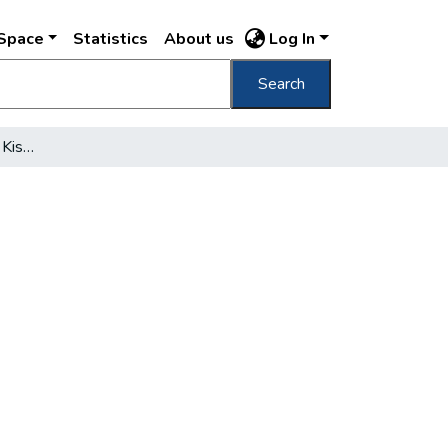
DSpace
Statistics
About us
Log In
Search
Jánoskám, hozd csak be Kispestet!...