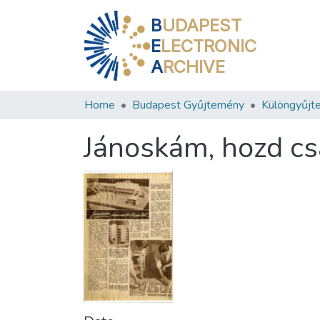
B
UDAPEST
E
LECTRONIC
A
RCHIVE
Home
Budapest Gyűjtemény
Különgyűjt
Jánoskám, hozd csa