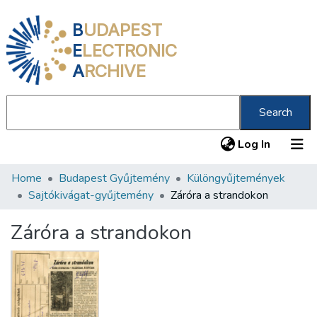
B
UDAPEST
E
LECTRONIC
A
RCHIVE
Search
(current
Log In
Home
Budapest Gyűjtemény
Különgyűjtemények
Communities & Collections
Sajtókivágat-gyűjtemény
Záróra a strandokon
All of DSpace
Záróra a strandokon
Statistics
About us