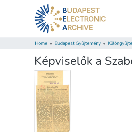
B
UDAPEST
E
LECTRONIC
A
RCHIVE
Home
Budapest Gyűjtemény
Különgyűjt
Képviselők a Szab