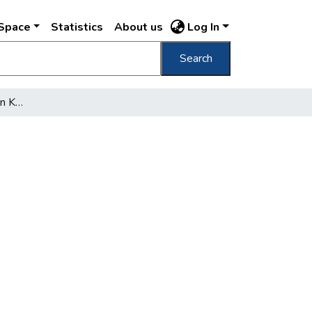
DSpace
Statistics
About us
Log In
Search
Képviselők a Szabó Ervin Könyvtárban