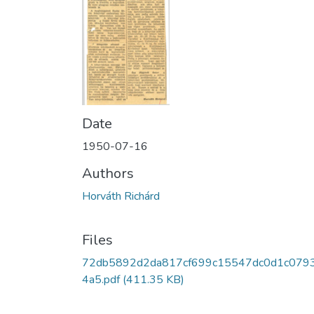
Date
1950-07-16
Authors
Horváth Richárd
Files
72db5892d2da817cf699c15547dc0d1c079
4a5.pdf
(411.35 KB)