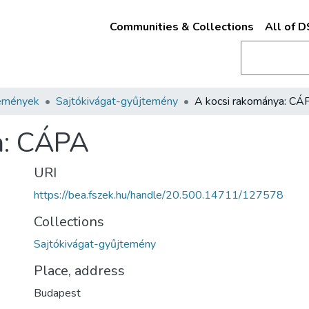
Communities & Collections
All of 
emények
Sajtókivágat-gyűjtemény
A kocsi rakománya: CÁ
a: CÁPA
URI
https://bea.fszek.hu/handle/20.500.14711/127578
Collections
Sajtókivágat-gyűjtemény
Place, address
Budapest