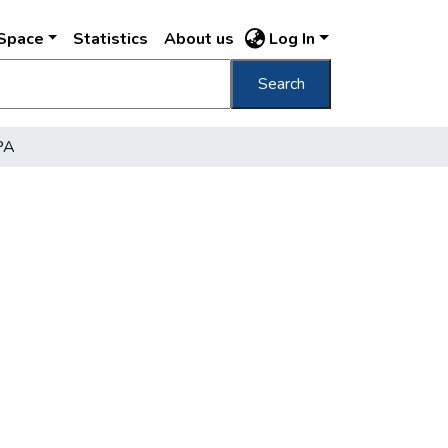
DSpace
Statistics
About us
Log In
Search
PA