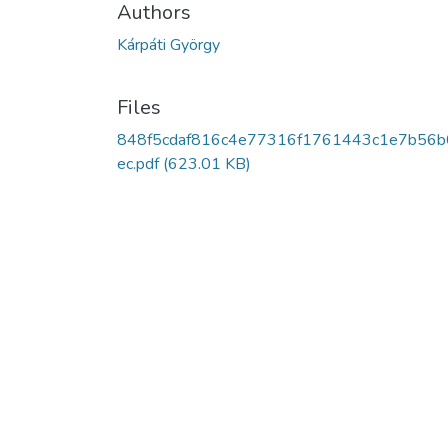
Authors
Kárpáti György
Files
848f5cdaf816c4e77316f1761443c1e7b56b
ec.pdf
(623.01 KB)