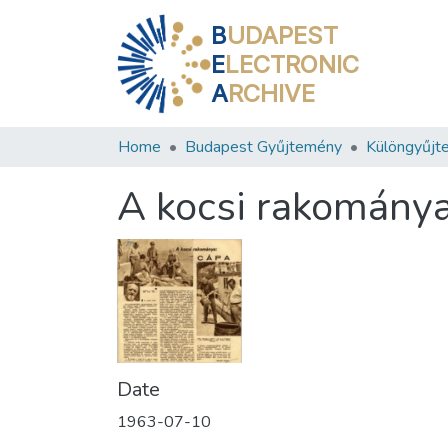
B
UDAPEST
E
LECTRONIC
A
RCHIVE
Home
Budapest Gyűjtemény
Különgyűjt
A kocsi rakomány
Date
1963-07-10